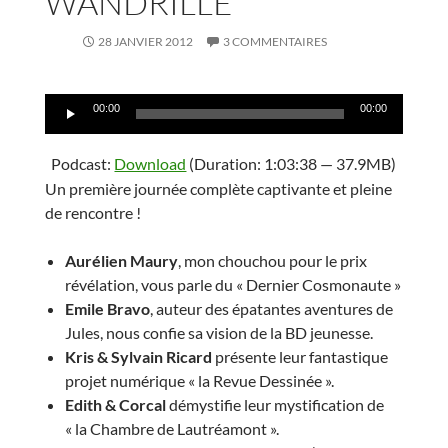
WANDRILLE
28 JANVIER 2012
3 COMMENTAIRES
Lecteur
00:00
00:00
audio
Podcast:
Download
(Duration: 1:03:38 — 37.9MB)
Un première journée complète captivante et pleine
de rencontre !
Aurélien Maury
, mon chouchou pour le prix
révélation, vous parle du « Dernier Cosmonaute »
Emile Bravo
, auteur des épatantes aventures de
Jules, nous confie sa vision de la BD jeunesse.
Kris & Sylvain Ricard
présente leur fantastique
projet numérique « la Revue Dessinée ».
Edith & Corcal
démystifie leur mystification de
« la Chambre de Lautréamont ».