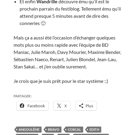
Et enfin
Wandrille
découvre ému qu’il est le
prochain parrain du festiblog. Tellement ému qu’il
attend presque 5 minutes avant de dire des
conneries 🙂
Mais ça a aussi été l’occasion d’échanger quelques
mots plus ou moins rapide avec l’équipe de BD
Maniac, Julie Maroh, Davy Mourier, Maxime Bender,
Sébastien Naeco, Renart, Julien Blondel, Jean-Lau,
Stan Sakai… et j’en oublie surement.
Je crois que je suis prêt pour le star système :;)
PARTAGER :
Facebook
X
Plus
ANGOULÊME
BRAVO
CORCAL
EDITH