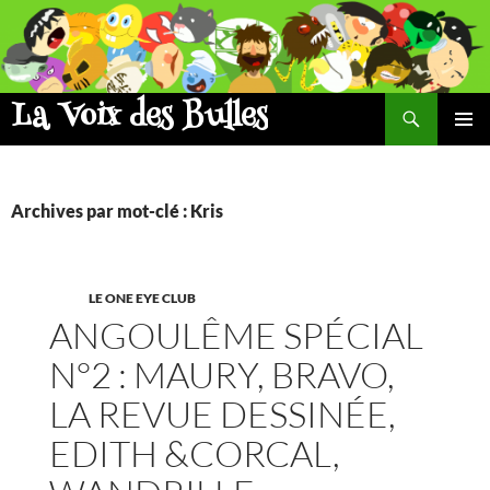
Aller
au
contenu
La Voix des Bulles
Recherche
MENU
PRINCI
Archives par mot-clé : Kris
LE ONE EYE CLUB
ANGOULÊME SPÉCIAL
N°2 : MAURY, BRAVO,
LA REVUE DESSINÉE,
EDITH &CORCAL,