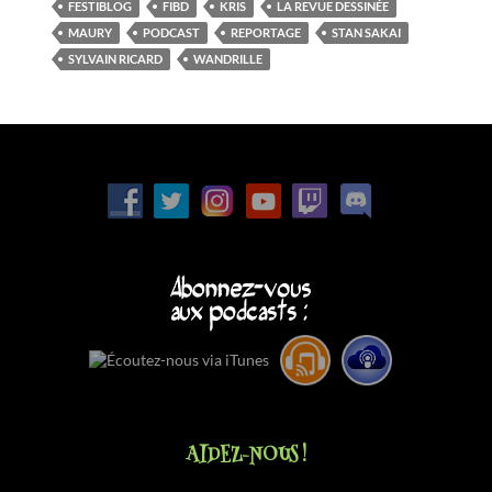
FESTIBLOG
FIBD
KRIS
LA REVUE DESSINÉE
MAURY
PODCAST
REPORTAGE
STAN SAKAI
SYLVAIN RICARD
WANDRILLE
AIDEZ-NOUS !