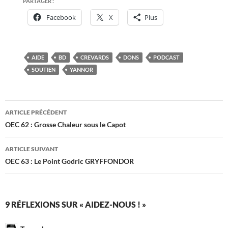
PARTAGER :
Facebook
X
Plus
AIDE
BD
CREVARDS
DONS
PODCAST
SOUTIEN
YANNOR
Navigation
ARTICLE PRÉCÉDENT
des
OEC 62 : Grosse Chaleur sous le Capot
articles
ARTICLE SUIVANT
OEC 63 : Le Point Godric GRYFFONDOR
9 RÉFLEXIONS SUR « AIDEZ-NOUS ! »