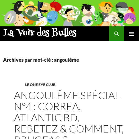
Aller
au
contenu
La Voix des Bulles
Recherche
MENU
PRINCI
Archives par mot-clé : angoulême
LE ONE EYE CLUB
ANGOULÊME SPÉCIAL
N°4 : CORREA,
ATLANTIC BD,
REBETEZ & COMMENT,