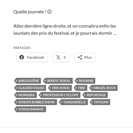
Quelle journée ! 😉
Allez dernière ligne droite, et on connaitra enfin les
lauréats des prix du festival, et je pourrais dormir …
PARTAGER :
Facebook
X
Plus
ANGOULÊME
BENOIT SOKAL
BOURHIS
CLAUDIO STASSI
ERIC KHOO
FIBD
MIKAËL ROUX
MUNUERA
PROFESSEUR CYCLOPE
REPORTAGE
SYNOPS BUBBLE SHOW
TANQUERELLE
TATSUMI
VON KUMMANT