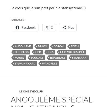
Je crois que je suis prêt pour le star système :;)
PARTAGER :
Facebook
X
Plus
ANGOULÊME
BRAVO
CORCAL
EDITH
FESTIBLOG
FIBD
KRIS
LA REVUE DESSINÉE
MAURY
PODCAST
REPORTAGE
STAN SAKAI
SYLVAIN RICARD
WANDRILLE
LE ONE EYE CLUB
ANGOULÊME SPÉCIAL