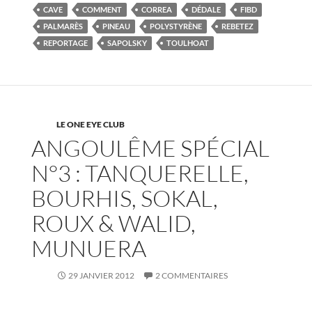
CAVE
COMMENT
CORREA
DÉDALE
FIBD
PALMARÈS
PINEAU
POLYSTYRÈNE
REBETEZ
REPORTAGE
SAPOLSKY
TOULHOAT
LE ONE EYE CLUB
ANGOULÊME SPÉCIAL
N°3 : TANQUERELLE,
BOURHIS, SOKAL,
ROUX & WALID,
MUNUERA
29 JANVIER 2012
2 COMMENTAIRES