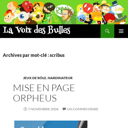
Aller
au
contenu
La Voix des Bulles
Recherche
MENU
PRINCI
Archives par mot-clé : scribus
JEUX DE RÔLE
,
NARDINATEUR
MISE EN PAGE
ORPHEUS
7 NOVEMBRE 2006
UN COMMENTAIRE