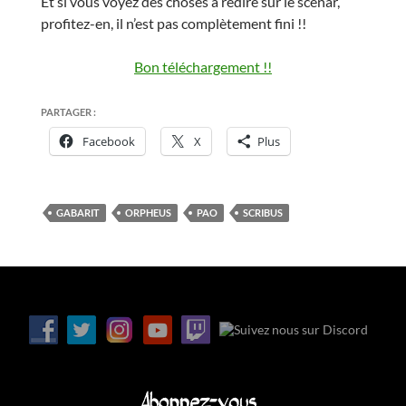
Et si vous voyez des choses à redire sur le scénar,
profitez-en, il n’est pas complètement fini !!
Bon téléchargement !!
PARTAGER :
Facebook
X
Plus
GABARIT
ORPHEUS
PAO
SCRIBUS