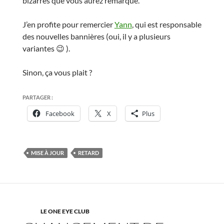
bizarres que vous aurez remarqué.
J’en profite pour remercier
Yann
, qui est responsable
des nouvelles bannières (oui, il y a plusieurs
variantes 😉 ).
Sinon, ça vous plait ?
PARTAGER :
Facebook
X
Plus
MISE À JOUR
RETARD
LE ONE EYE CLUB