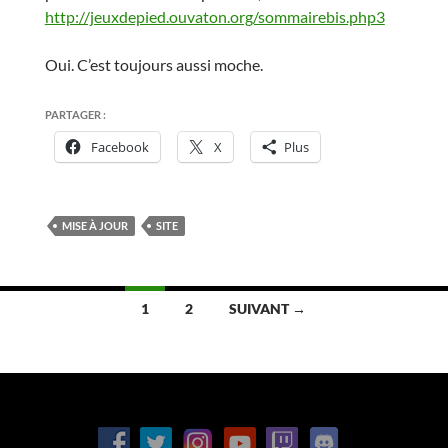
http://jeuxdepied.ouvaton.org/sommairebis.php3
Oui. C’est toujours aussi moche.
PARTAGER :
Facebook
X
Plus
MISE À JOUR
SITE
Navigation
1
2
SUIVANT →
des
articles