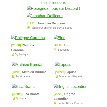
nos émissions
[01:23]
Jonathan Dellicour
Rédacteur en chef du journal Spirou
[21:00]
Philippe
[40:03]
Elric
Cardona
Seccotine
Starlight
[48:08]
Mathieu Burniat
[57:59]
Lapuss
Foudroyants
Dina et le Millimonde
[69:04]
Elsa Brants
[76:20]
Brigitte
Myrtis
Lecordier
La Réalité est Énorme