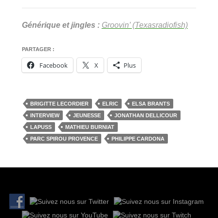
Générique et jingles :
Groovin’ (Texasradiofish)
PARTAGER :
Facebook
X
Plus
BRIGITTE LECORDIER
ELRIC
ELSA BRANTS
INTERVIEW
JEUNESSE
JONATHAN DELLICOUR
LAPUSS
MATHIEU BURNIAT
PARC SPIROU PROVENCE
PHILIPPE CARDONA