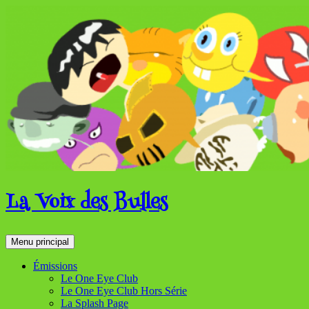
Aller
au
contenu
La Voix des Bulles
Recherche
Menu principal
Émissions
Le One Eye Club
Le One Eye Club Hors Série
La Splash Page