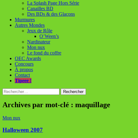
La Splash Page Hors Série
Canailles BD
Des BDs & des Glaçons
Murmures
Autres Mondes
Jeux de Rôle
O’Ween’s
Nardinateur
Mon nux
Le fond du coffre
OEC Awards
Concours
À propos
Contact
Tipeee !
Rechercher :
Archives par mot-clé : maquillage
Mon nux
Halloween 2007