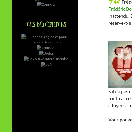
[7:44]
Frédé
Frédéric Bo
inattendu. 
réserve-t-il 
LES BÉDÉPHILES
S’il n’a pas 
tord, car ce
citoyens… et
Vous pouvez