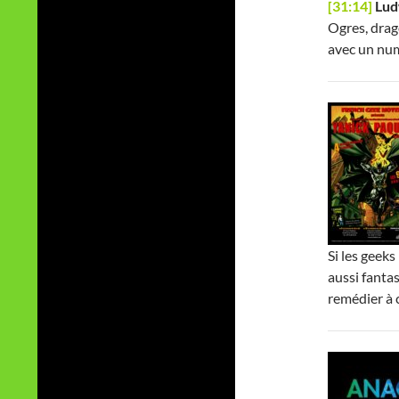
[31:14]
Lud
Ogres, drago
avec un num
Si les geeks
aussi fanta
remédier à c