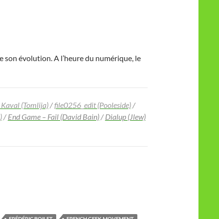
e son évolution. A l’heure du numérique, le
 Kaval (Tomlija)
/
file0256_edit (Pooleside)
/
)
/
End Game – Fail (David Bain)
/
Dialup (Jlew)
FRÉDÉRIC BOILET
FRENCH GEEK MOVEMENT