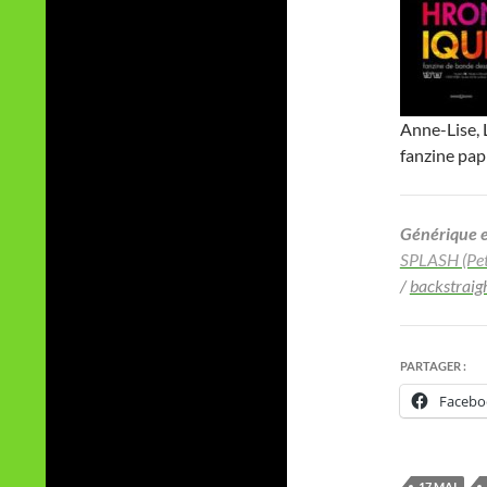
Anne-Lise, L
fanzine papi
Générique et
SPLASH (Pet
/
backstraig
PARTAGER :
Facebo
17 MAI