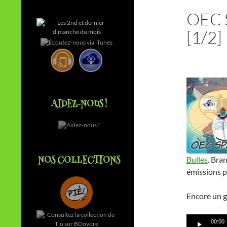
OEC 
[1/2]
AIDEZ-NOUS !
NOS COLLECTIONS
Bulles
. Bra
émissions p
Encore un gr
00:00