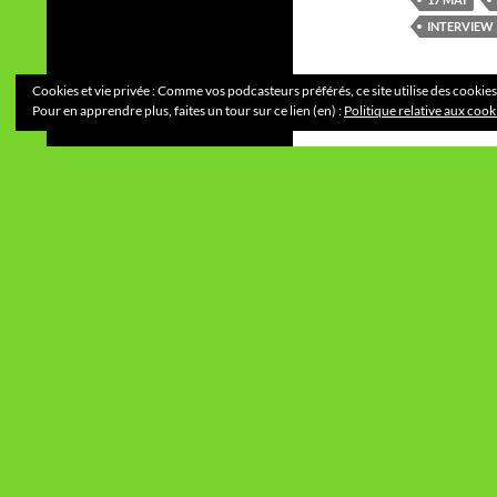
INTERVIEW
Cookies et vie privée : Comme vos podcasteurs préférés, ce site utilise des cookies
Pour en apprendre plus, faites un tour sur ce lien (en) :
Politique relative aux cook
Fièrement propulsé par WordPress