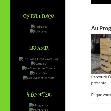
ON EST DEDANS
Au Pro
LES AMIS
Parcourir l’
présente.
À ÉCOUTER
Et que vou