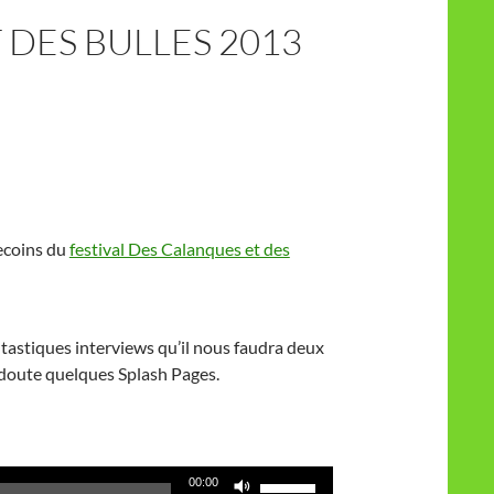
 DES BULLES 2013
ecoins du
festival Des Calanques et des
tastiques interviews qu’il nous faudra deux
 doute quelques Splash Pages.
Utilisez
00:00