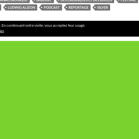
LUDWIG ALIZON
PODCAST
REPORTAGE
SILVER
. En continuant votre visite, vous acceptez leur usage.
ies