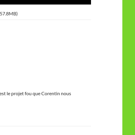
les
flèches
 57.8MB)
haut/bas
pour
augmenter
ou
diminuer
le
volume.
c’est le projet fou que Corentin nous