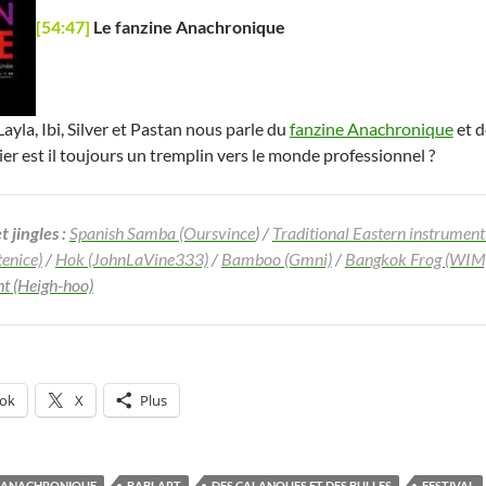
[54:47]
Le fanzine Anachronique
ayla, Ibi, Silver et Pastan nous parle du
fanzine Anachronique
et d
er est il toujours un tremplin vers le monde professionnel ?
 jingles :
Spanish Samba (Oursvince
) /
Traditional Eastern instrument
enice)
/
Hok (JohnLaVine333)
/
Bamboo (Gmni)
/
Bangkok Frog (WIM
ht (Heigh-hoo)
ok
X
Plus
ANACHRONIQUE
BABLART
DES CALANQUES ET DES BULLES
FESTIVAL