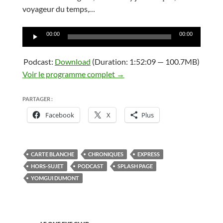
voyageur du temps,…
Lecteur
00:00
00:00
audio
Podcast:
Download
(Duration: 1:52:09 — 100.7MB)
Voir le programme complet →
PARTAGER :
Facebook
X
Plus
CARTE BLANCHE
CHRONIQUES
EXPRESS
HORS-SUJET
PODCAST
SPLASH PAGE
YOMGUI DUMONT