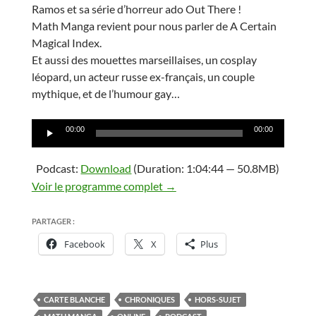
Ramos et sa série d’horreur ado Out There !
Math Manga revient pour nous parler de A Certain
Magical Index.
Et aussi des mouettes marseillaises, un cosplay
léopard, un acteur russe ex-français, un couple
mythique, et de l’humour gay…
Lecteur
00:00
00:00
audio
Podcast:
Download
(Duration: 1:04:44 — 50.8MB)
Voir le programme complet →
PARTAGER :
Facebook
X
Plus
CARTE BLANCHE
CHRONIQUES
HORS-SUJET