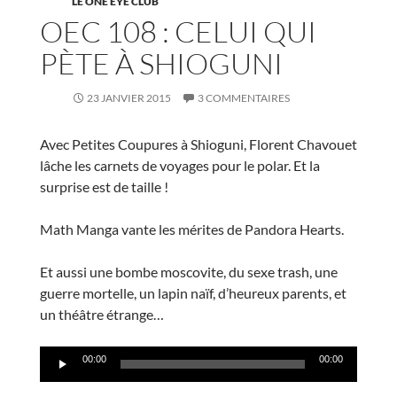
LE ONE EYE CLUB
OEC 108 : CELUI QUI
PÈTE À SHIOGUNI
23 JANVIER 2015
3 COMMENTAIRES
Avec Petites Coupures à Shioguni, Florent Chavouet
lâche les carnets de voyages pour le polar. Et la
surprise est de taille !
Math Manga vante les mérites de Pandora Hearts.
Et aussi une bombe moscovite, du sexe trash, une
guerre mortelle, un lapin naïf, d’heureux parents, et
un théâtre étrange…
Lecteur
00:00
00:00
audio