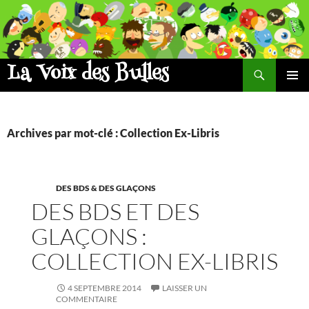
Aller
au
contenu
La Voix des Bulles
Recherche
MENU
PRINCI
Archives par mot-clé : Collection Ex-Libris
DES BDS & DES GLAÇONS
DES BDS ET DES
GLAÇONS :
COLLECTION EX-LIBRIS
4 SEPTEMBRE 2014
LAISSER UN
COMMENTAIRE