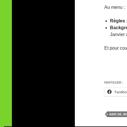
Au menu :
Règles 
Backgr
Janvier 
Et pour cou
PARTAGER :
Facebo
AIDE DE JE