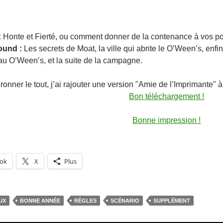
:
Honte et Fierté, ou comment donner de la contenance à vos poiv
ound :
Les secrets de Moat, la ville qui abrite le O’Ween’s, enf
au O’Ween’s, et la suite de la campagne.
ronner le tout, j’ai rajouter une version "Amie de l’Imprimante" à
Bon téléchargement !
Bonne impression !
ok
X
Plus
UX
BONNE ANNÉE
RÈGLES
SCÉNARIO
SUPPLÉMENT