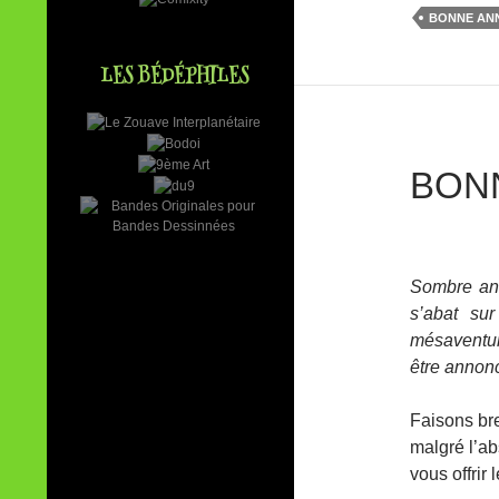
BONNE AN
LES BÉDÉPHILES
BON
Sombre ann
s’abat su
mésaventure
être annonc
Faisons bre
malgré l’abs
vous offrir