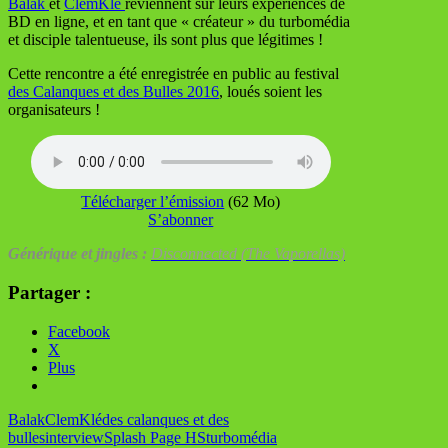
Balak
et
ClemKlé
reviennent sur leurs expériences de
BD en ligne, et en tant que « créateur » du turbomédia
et disciple talentueuse, ils sont plus que légitimes !
Cette rencontre a été enregistrée en public au festival
des Calanques et des Bulles 2016
, loués soient les
organisateurs !
Télécharger l’émission
(62 Mo)
S’abonner
Générique et jingles :
Disconnected (The Vaporellas)
Partager :
Facebook
X
Plus
Balak
ClemKlé
des calanques et des
bulles
interview
Splash Page HS
turbomédia