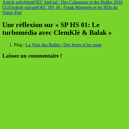
Navigation
Article précédent
OEC Spécial : Des Calanques et des Bulles 2016
[2/2]
Article suivant
OEC HS 18 : Frank Margerin et les BDs du
des
Vieux Port
articles
Une réflexion sur « SP HS 01: Le
turbomédia avec ClemKlé & Balak »
Ping :
La Voix des Bulles | Des livres et les mots
Laissez un commentaire !