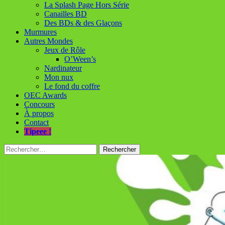
La Splash Page Hors Série
Canailles BD
Des BDs & des Glaçons
Murmures
Autres Mondes
Jeux de Rôle
O’Ween’s
Nardinateur
Mon nux
Le fond du coffre
OEC Awards
Concours
À propos
Contact
Tipeee !
Rechercher :