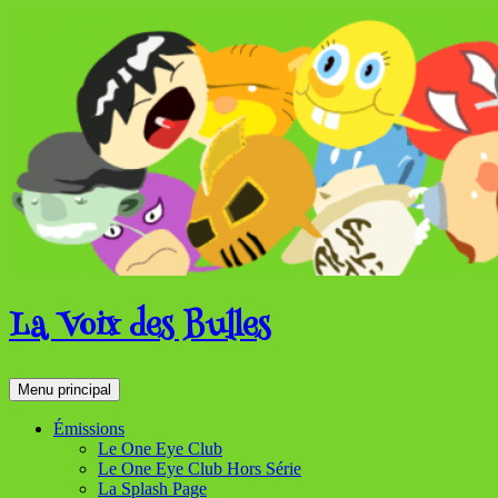
Aller
au
contenu
La Voix des Bulles
Recherche
Menu principal
Émissions
Le One Eye Club
Le One Eye Club Hors Série
La Splash Page