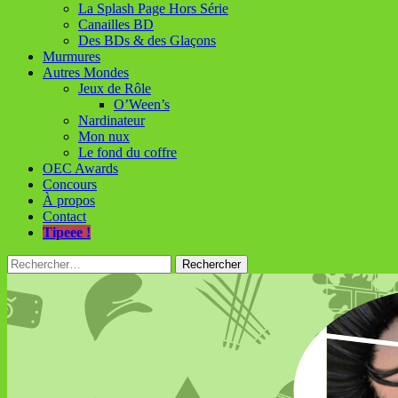
La Splash Page Hors Série
Canailles BD
Des BDs & des Glaçons
Murmures
Autres Mondes
Jeux de Rôle
O’Ween’s
Nardinateur
Mon nux
Le fond du coffre
OEC Awards
Concours
À propos
Contact
Tipeee !
Rechercher :