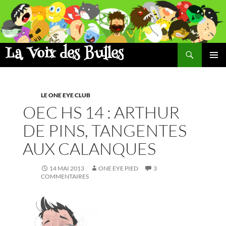
Aller
au
contenu
La Voix des Bulles
Recherche
MENU
PRINCI
LE ONE EYE CLUB
OEC HS 14 : ARTHUR
DE PINS, TANGENTES
AUX CALANQUES
14 MAI 2013
ONE EYE PIED
3
COMMENTAIRES