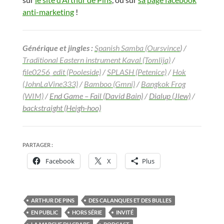
anti-marketing
!
Générique et jingles :
Spanish Samba (Oursvince
) /
Traditional Eastern instrument Kaval (Tomlija)
/
file0256_edit (Pooleside)
/
SPLASH (Petenice)
/
Hok
(JohnLaVine333)
/
Bamboo (Gmni)
/
Bangkok Frog
(WIM)
/
End Game – Fail (David Bain)
/
Dialup (Jlew)
/
backstraight (Heigh-hoo)
PARTAGER :
Facebook
X
Plus
ARTHUR DE PINS
DES CALANQUES ET DES BULLES
EN PUBLIC
HORS SÉRIE
INVITÉ