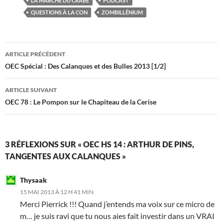
LA MARCHE DU CRABE
PODCAST
QUESTIONS À LA CON
ZOMBILLÉNIUM
Navigation
ARTICLE PRÉCÉDENT
des
OEC Spécial : Des Calanques et des Bulles 2013 [1/2]
articles
ARTICLE SUIVANT
OEC 78 : Le Pompon sur le Chapiteau de la Cerise
3 RÉFLEXIONS SUR « OEC HS 14 : ARTHUR DE PINS,
TANGENTES AUX CALANQUES »
Thysaak
15 MAI 2013 À 12 H 41 MIN
Merci Pierrick !!! Quand j’entends ma voix sur ce micro de
m… je suis ravi que tu nous aies fait investir dans un VRAI