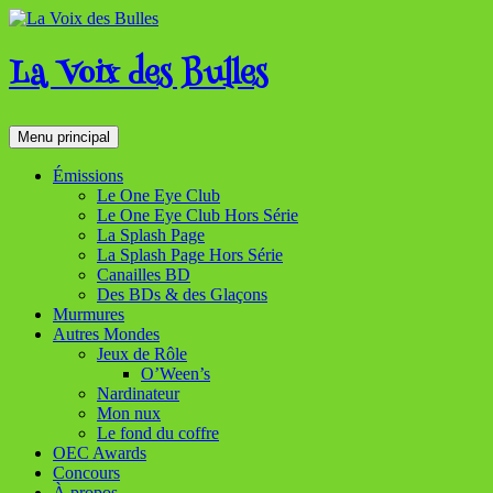
Aller
au
contenu
La Voix des Bulles
Recherche
Menu principal
Émissions
Le One Eye Club
Le One Eye Club Hors Série
La Splash Page
La Splash Page Hors Série
Canailles BD
Des BDs & des Glaçons
Murmures
Autres Mondes
Jeux de Rôle
O’Ween’s
Nardinateur
Mon nux
Le fond du coffre
OEC Awards
Concours
À propos