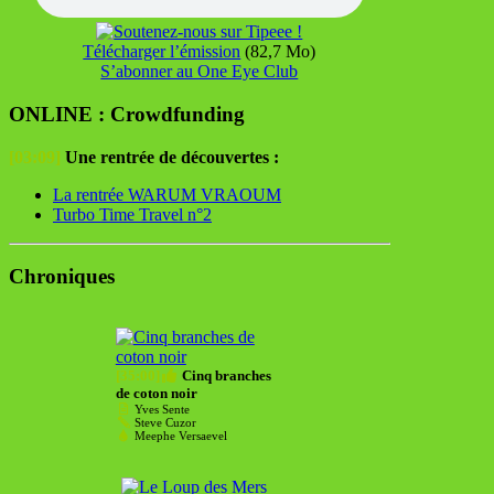
Télécharger l’émission
(82,7 Mo)
S’abonner au One Eye Club
ONLINE : Crowdfunding
[03:09]
Une rentrée de découvertes :
La rentrée WARUM VRAOUM
Turbo Time Travel n°2
Chroniques
[35:00]
Cinq branches
de coton noir
Yves Sente
Steve Cuzor
Meephe Versaevel