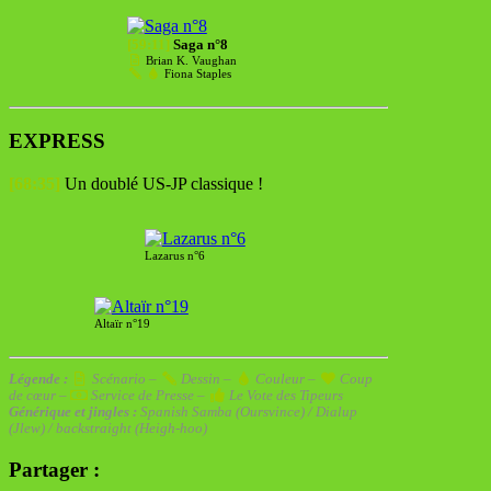
[59:11]
Saga n°8
Brian K. Vaughan
Fiona Staples
EXPRESS
[68:35]
Un doublé US-JP classique !
Lazarus n°6
Altaïr n°19
Légende :
Scénario –
Dessin –
Couleur –
Coup
de cœur –
Service de Presse –
Le Vote des Tipeurs
Générique et jingles :
Spanish Samba (Oursvince)
/
Dialup
(Jlew)
/
backstraight (Heigh-hoo)
Partager :