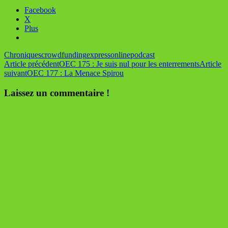
Facebook
X
Plus
Chroniques
crowdfunding
express
online
podcast
Navigation
Article précédent
OEC 175 : Je suis nul pour les enterrements
Article
suivant
OEC 177 : La Menace Spirou
des
articles
Laissez un commentaire !