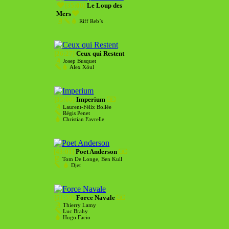
[35:00]
Le Loup des
Mers
Riff Reb’s
[26:27]
Ceux qui Restent
Josep Busquet
Alex Xöul
[35:00]
Imperium
Laurent-Félix Bollée
Régis Penet
Christian Favrelle
[43:01]
Poet Anderson
Tom De Longe, Ben Kull
Djet
[51:50]
Force Navale
Thierry Lamy
Luc Brahy
Hugo Facio