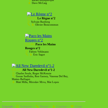
Dave McCaig
[26:33]
Le Règne n°2
Sylvain Runberg
Olivier Boiscommun
[37:46]
Paco les Mains
Rouges n°2
Fabien Vehlmann
Eric Sagot
[46:17]
All New Daredevil n°1-2
Charles Soule, Roger McKenzie
Goran Sudžuka, Ron Garney, Vanessa Del Rey,
Matteo Buffagni
Matt Milla, Miroslav Mrva, Mat Lopes
Légende :
Scénario –
Dessin –
Couleur –
Coup