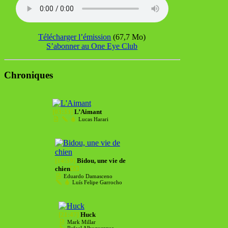
Télécharger l’émission
(67,7 Mo)
S’abonner au One Eye Club
Chroniques
[03:33]
L’Aimant
Lucas Harari
[14:39]
Bidou, une vie de
chien
Eduardo Damasceno
Luís Felipe Garrocho
[21:47]
Huck
Mark Millar
Rafael Albuquerque