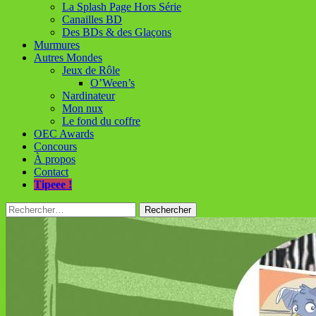
La Splash Page Hors Série
Canailles BD
Des BDs & des Glaçons
Murmures
Autres Mondes
Jeux de Rôle
O’Ween’s
Nardinateur
Mon nux
Le fond du coffre
OEC Awards
Concours
À propos
Contact
Tipeee !
Rechercher :