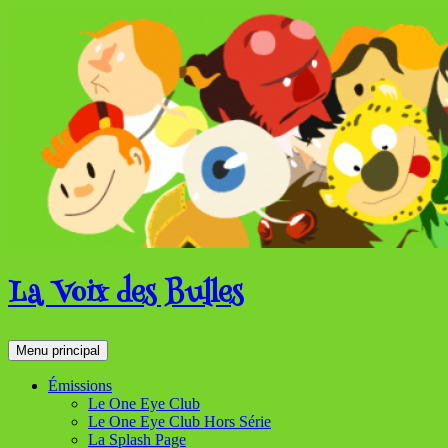
Aller
au
contenu
La Voix des Bulles
Recherche
Menu principal
Émissions
Le One Eye Club
Le One Eye Club Hors Série
La Splash Page