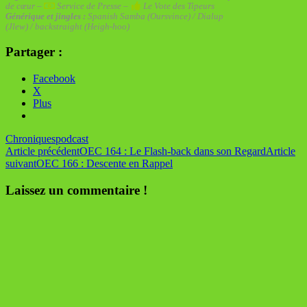
de cœur –
Service de Presse –
Le Vote des Tipeurs
Générique et jingles :
Spanish Samba (Oursvince)
/
Dialup
(Jlew)
/
backstraight (Heigh-hoo)
Partager :
Facebook
X
Plus
Chroniques
podcast
Navigation
Article précédent
OEC 164 : Le Flash-back dans son Regard
Article
suivant
OEC 166 : Descente en Rappel
des
articles
Laissez un commentaire !