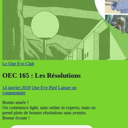
Le One Eye Club
OEC 165 : Les Résolutions
14 janvier 2018
One Eye Pied
Laisser un
commentaire
Bonne année !
On commence light, sans online ni express, mais on
prend plein de bonnes résolutions sans avenirs.
Bonne écoute !