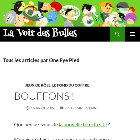
Aller
au
contenu
La Voix des Bulles
Recherche
MENU
PRINCI
Tous les articles par One Eye Pied
JEUX DE RÔLE
,
LE FOND DU COFFRE
BOUFFONS !
16 AVRIL 2006
UN COMMENTAIRE
Que pensez-vous de
la nouvelle tête du site
?
Mouais, c’est vrai, ça change pas grand chose;