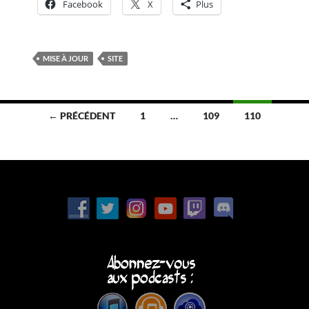
Facebook
X
Plus
MISE À JOUR
SITE
Navigation
← PRÉCÉDENT
1
…
109
110
des
articles