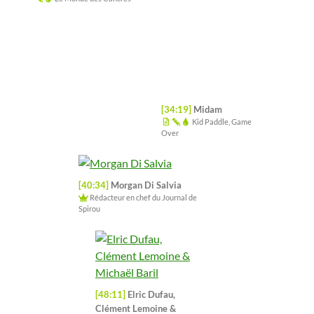
[48:11]
Elric Dufau,
Clément Lemoine &
Michaël Baril
Spirou Classique : La
Baie des Cochons
Générique et jingles :
Groovin’ (Texasradiofish)
PARTAGER :
Facebook
X
Plus
ANNE QUENTON
AUCHA
BOB
CHRONIQUES
CLÉMENT LEMOINE
ELRIC DUFAU
FESTIVAL SPIROU