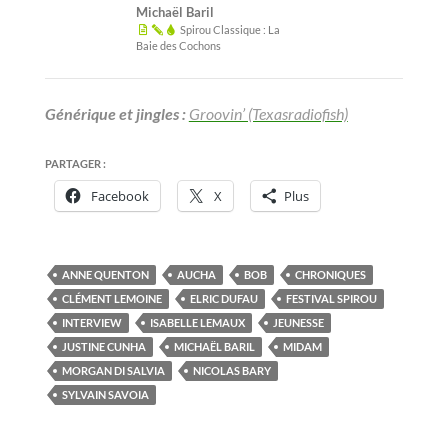
INTERVIEW
ISABELLE LEMAUX
JEUNESSE
JUSTINE CUNHA
MICHAËL BARIL
MIDAM
MORGAN DI SALVIA
NICOLAS BARY
SYLVAIN SAVOIA
CANAILLES BD
CANAILLES BD 21 : LES
SISTERS
15 JANVIER 2024
LAISSER UN
COMMENTAIRE
Lorsque
Les Sisters
sont dans la même pièce, il y a
de fortes chances pour qu’elles jouent ensemble,
mais aussi qu’elles tentent de s’entretuer. Parfois les
deux simultanément.