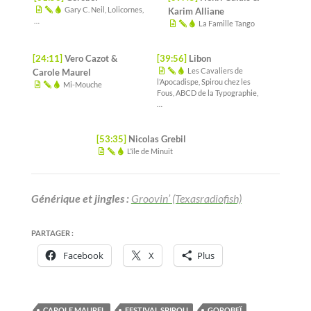
Gary C. Neil, Lolicornes,
Karim Alliane
…
La Famille Tango
[24:11]
Vero Cazot &
[39:56]
Libon
Les Cavaliers de
Carole Maurel
l’Apocadispe, Spirou chez les
Mi-Mouche
Fous, ABCD de la Typographie,
…
[53:35]
Nicolas Grebil
L’île de Minuit
Générique et jingles :
Groovin’ (Texasradiofish)
PARTAGER :
Facebook
X
Plus
CAROLE MAUREL
FESTIVAL SPIROU
GOROBEÏ