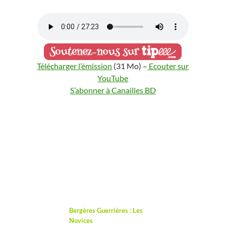
Télécharger l’émission
(31 Mo) –
Ecouter sur
YouTube
S’abonner à Canailles BD
Bergères Guerrières : Les
Novices
Jonathan Garnier
Amélie Fléchais
Générique et jingles :
Groovin’ (Texasradiofish)