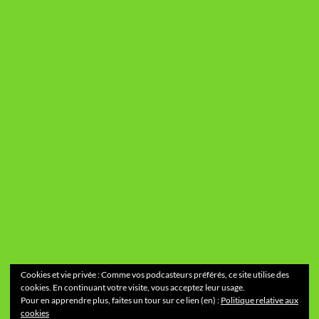
Cookies et vie privée : Comme vos podcasteurs préférés, ce site utilise des
cookies. En continuant votre visite, vous acceptez leur usage.
Pour en apprendre plus, faites un tour sur ce lien (en) :
Politique relative aux
cookies