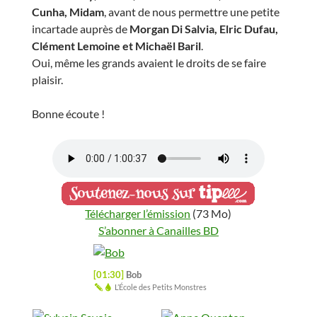
Bonne écoute !
Télécharger l’émission
(73 Mo)
S’abonner à Canailles BD
[01:30]
Bob
L’École des Petits Monstres
[08:10]
Sylvain Savoia
[13:32]
Anne Quenton
Le fil de l’Histoire raconté
Jungle Book
par Ariane & Nino