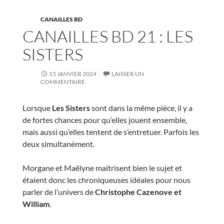
Morgane et Maëlyne maitrisent bien le sujet et
étaient donc les chroniqueuses idéales pour nous
parler de l’univers de
Christophe Cazenove et
William
.
Bonne écoute !
Télécharger l’émission
(14 Mo) –
Voir sur Youtube
S’abonner à Canailles BD
Les Sisters n°1
Les Sisters n°18
Christophe Cazenove
Christophe Cazenove
William
William