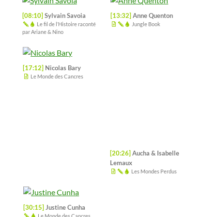
[17:12]
Nicolas Bary
Le Monde des Cancres
[20:26]
Aucha & Isabelle
Lemaux
Les Mondes Perdus
[30:15]
Justine Cunha
[34:19]
Midam
Le Monde des Cancres
Kid Paddle, Game
Over
[40:34]
Morgan Di Salvia
Rédacteur en chef du Journal de
Spirou