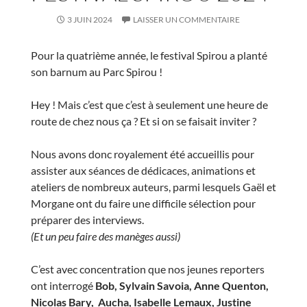
Hey ! Mais c’est que c’est à seulement une heure de
route de chez nous ça ? Et si on se faisait inviter ?
Nous avons donc royalement été accueillis pour
assister aux séances de dédicaces, animations et
ateliers de nombreux auteurs, parmi lesquels Gaël et
Morgane ont du faire une difficile sélection pour
préparer des interviews.
(Et un peu faire des manèges aussi)
C’est avec concentration que nos jeunes reporters
ont interrogé
Bob, Sylvain Savoia, Anne Quenton,
Nicolas Bary, Aucha, Isabelle Lemaux, Justine
Cunha, Midam
, avant de nous permettre une petite
incartade auprès de
Morgan Di Salvia, Elric Dufau,
Clément Lemoine et Michaël Baril
.
Oui, même les grands avaient le droits de se faire
plaisir.